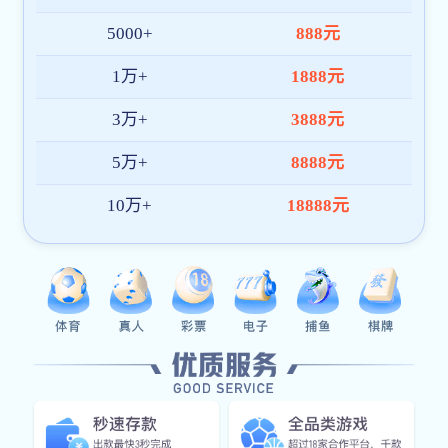
所有服务均基于合规化机制运营，平台数据透明、交
易流程规范，长期致力于构建高可信度生态系统，持
续服务全球数百万用户，树立良好品牌形象。
多语言，多区域
支持多语种界面与主流货币结算方式，乐yu体育 已
服务覆盖东南亚、欧洲、中东等重点市场，具备全球
运营与本地适配的服务能力。