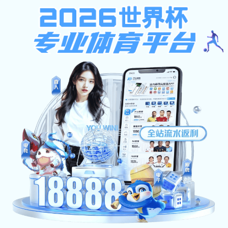
注册入口
全天更新 ·
乐yu体育
赛事
实时同步
无论您身在何处，
乐yu体育APP
为您带来高速、高
清、稳定的观赛体验。
下载客户端
网页端访问